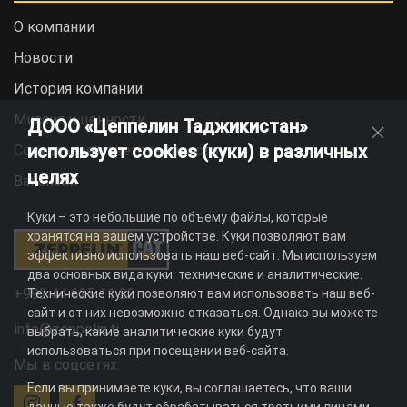
О компании
Новости
История компании
Миссия и ценности
ДООО «Цеппелин Таджикистан»
использует cookies (куки) в различных
Социальная ответственность
целях
Вакансии
Куки – это небольшие по объему файлы, которые
хранятся на вашем устройстве. Куки позволяют вам
эффективно использовать наш веб-сайт. Мы используем
два основных вида куки: технические и аналитические.
+992 44 625 11 22
Технические куки позволяют вам использовать наш веб-
сайт и от них невозможно отказаться. Однако вы можете
info@zeppelin.tj
выбрать, какие аналитические куки будут
использоваться при посещении веб-сайта.
Мы в соцсетях:
Если вы принимаете куки, вы соглашаетесь, что ваши