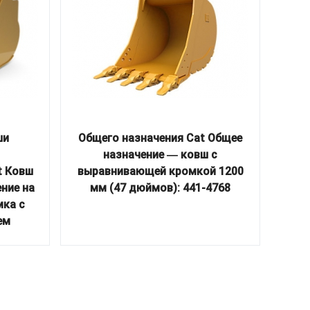
ши
Общего назначения Cat Общее
Вилы
назначение ― ковш с
t Ковш
выравнивающей кромкой 1200
ение на
мм (47 дюймов): 441-4768
мка с
ем