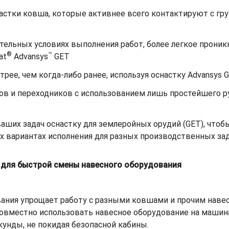
астки ковша, которые активнее всего контактируют с гр
ельных условиях выполнения работ, более легкое проникн
®
™
at
Advansys
GET
рее, чем когда-либо ранее, используя оснастку Advansys 
ов и переходников с использованием лишь простейшего р
ших задач оснастку для землеройных орудий (GET), чтобы
х вариантах исполнения для разных производственных зад
в для быстрой смены навесного оборудования
ания упрощает работу с разными ковшами и прочим наве
овместно использовать навесное оборудование на машина
унды, не покидая безопасной кабины.