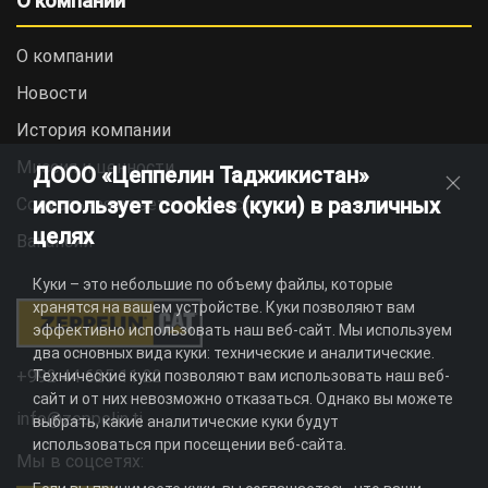
О компании
О компании
Новости
История компании
Миссия и ценности
ДООО «Цеппелин Таджикистан»
использует cookies (куки) в различных
Социальная ответственность
целях
Вакансии
Куки – это небольшие по объему файлы, которые
хранятся на вашем устройстве. Куки позволяют вам
эффективно использовать наш веб-сайт. Мы используем
два основных вида куки: технические и аналитические.
+992 44 625 11 22
Технические куки позволяют вам использовать наш веб-
сайт и от них невозможно отказаться. Однако вы можете
info@zeppelin.tj
выбрать, какие аналитические куки будут
использоваться при посещении веб-сайта.
Мы в соцсетях: