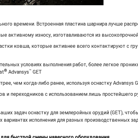
ьного времени. Встроенная пластина шарнира лучше распре
ные активному износу, изготавливаются из высокопрочной
астки ковша, которые активнее всего контактируют с гр
ельных условиях выполнения работ, более легкое проникн
®
™
at
Advansys
GET
рее, чем когда-либо ранее, используя оснастку Advansys 
ов и переходников с использованием лишь простейшего р
ших задач оснастку для землеройных орудий (GET), чтобы
х вариантах исполнения для разных производственных зад
в для быстрой смены навесного оборудования