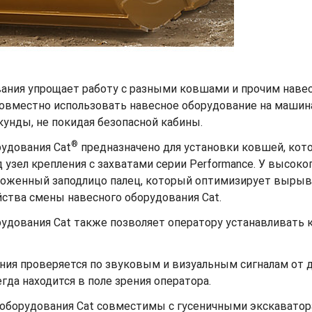
ания упрощает работу с разными ковшами и прочим наве
овместно использовать навесное оборудование на машина
унды, не покидая безопасной кабины.
®
рудования Cat
предназначено для установки ковшей, кот
зел крепления с захватами серии Performance. У высоко
оложенный заподлицо палец, который оптимизирует вырыв
йства смены навесного оборудования Cat.
удования Cat также позволяет оператору устанавливать к
ния проверяется по звуковым и визуальным сигналам от д
да находится в поле зрения оператора.
 оборудования Cat совместимы с гусеничными экскаватор