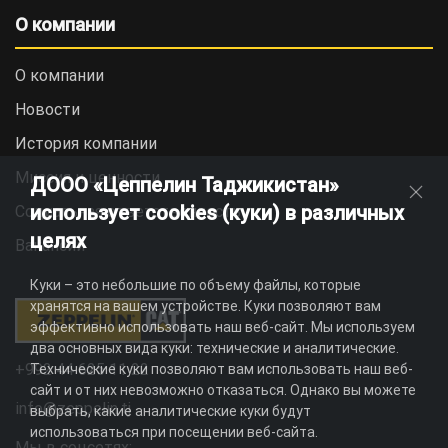
О компании
О компании
Новости
История компании
Миссия и ценности
ДООО «Цеппелин Таджикистан»
использует cookies (куки) в различных
Социальная ответственность
целях
Вакансии
Куки – это небольшие по объему файлы, которые
хранятся на вашем устройстве. Куки позволяют вам
эффективно использовать наш веб-сайт. Мы используем
два основных вида куки: технические и аналитические.
+992 44 625 11 22
Технические куки позволяют вам использовать наш веб-
сайт и от них невозможно отказаться. Однако вы можете
info@zeppelin.tj
выбрать, какие аналитические куки будут
использоваться при посещении веб-сайта.
Мы в соцсетях: