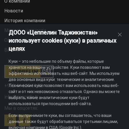
О компании
Новости
История компании
Миссия и ценности
ДООО «Цеппелин Таджикистан»
использует cookies (куки) в различных
Социальная ответственность
целях
Вакансии
Куки – это небольшие по объему файлы, которые
хранятся на вашем устройстве. Куки позволяют вам
эффективно использовать наш веб-сайт. Мы используем
два основных вида куки: технические и аналитические.
+992 44 625 11 22
Технические куки позволяют вам использовать наш веб-
сайт и от них невозможно отказаться. Однако вы можете
info@zeppelin.tj
выбрать, какие аналитические куки будут
использоваться при посещении веб-сайта.
Мы в соцсетях:
Если вы принимаете куки, вы соглашаетесь, что ваши
данные также будут обрабатываться третьими лицами,
включая компании в США (Google Inc.).