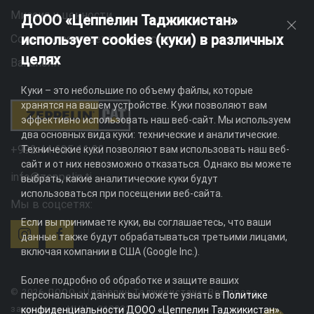
Миссия и ценности
ДООО «Цеппелин Таджикистан»
использует cookies (куки) в различных
Социальная ответственность
целях
Вакансии
Куки – это небольшие по объему файлы, которые
хранятся на вашем устройстве. Куки позволяют вам
эффективно использовать наш веб-сайт. Мы используем
два основных вида куки: технические и аналитические.
+992 44 625 11 22
Технические куки позволяют вам использовать наш веб-
сайт и от них невозможно отказаться. Однако вы можете
info@zeppelin.tj
выбрать, какие аналитические куки будут
использоваться при посещении веб-сайта.
Мы в соцсетях:
Если вы принимаете куки, вы соглашаетесь, что ваши
данные также будут обрабатываться третьими лицами,
включая компании в США (Google Inc.).
Более подробно об обработке и защите ваших
© 2026 ДООО «Цеппелин Таджикистан». Все права
персональных данных вы можете узнать в
Политике
защищены. ИНН - 010082996
конфиденциальности ДООО «Цеппелин Таджикистан»
.