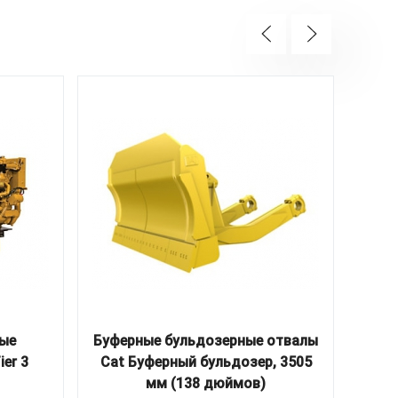
вые
Буферные бульдозерные отвалы
er 3
Cat Буферный бульдозер, 3505
нав
мм (138 дюймов)