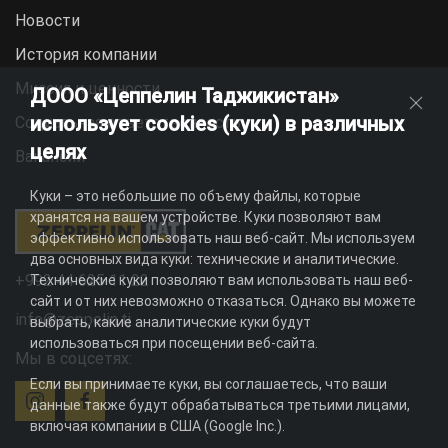
Новости
История компании
Миссия и ценности
ДООО «Цеппелин Таджикистан»
использует cookies (куки) в различных
Социальная ответственность
целях
Вакансии
Куки – это небольшие по объему файлы, которые
хранятся на вашем устройстве. Куки позволяют вам
эффективно использовать наш веб-сайт. Мы используем
два основных вида куки: технические и аналитические.
+992 44 625 11 22
Технические куки позволяют вам использовать наш веб-
сайт и от них невозможно отказаться. Однако вы можете
info@zeppelin.tj
выбрать, какие аналитические куки будут
использоваться при посещении веб-сайта.
Мы в соцсетях:
Если вы принимаете куки, вы соглашаетесь, что ваши
данные также будут обрабатываться третьими лицами,
включая компании в США (Google Inc.).