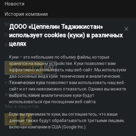
Новости
История компании
Миссия и ценности
ДООО «Цеппелин Таджикистан»
использует cookies (куки) в различных
Социальная ответственность
целях
Вакансии
Куки – это небольшие по объему файлы, которые
хранятся на вашем устройстве. Куки позволяют вам
эффективно использовать наш веб-сайт. Мы используем
два основных вида куки: технические и аналитические.
+992 44 625 11 22
Технические куки позволяют вам использовать наш веб-
сайт и от них невозможно отказаться. Однако вы можете
info@zeppelin.tj
выбрать, какие аналитические куки будут
использоваться при посещении веб-сайта.
Мы в соцсетях:
Если вы принимаете куки, вы соглашаетесь, что ваши
данные также будут обрабатываться третьими лицами,
включая компании в США (Google Inc.).