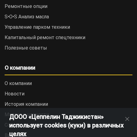
Ремонтные опции
S•O•S Анализ масла
Управление парком техники
Капитальный ремонт спецтехники
Полезные советы
О компании
О компании
Новости
История компании
Миссия и ценности
ДООО «Цеппелин Таджикистан»
использует cookies (куки) в различных
Социальная ответственность
целях
Вакансии