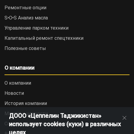
Ремонтные опции
S•O•S Анализ масла
Управление парком техники
Капитальный ремонт спецтехники
Полезные советы
О компании
О компании
Новости
История компании
Миссия и ценности
ДООО «Цеппелин Таджикистан»
использует cookies (куки) в различных
Социальная ответственность
целях
Вакансии