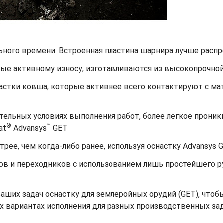
ьного времени. Встроенная пластина шарнира лучше распр
ные активному износу, изготавливаются из высокопрочной
астки ковша, которые активнее всего контактируют с ма
ельных условиях выполнения работ, более легкое проникн
®
™
at
Advansys
GET
рее, чем когда-либо ранее, используя оснастку Advansys 
ов и переходников с использованием лишь простейшего р
ших задач оснастку для землеройных орудий (GET), чтобы
х вариантах исполнения для разных производственных зад