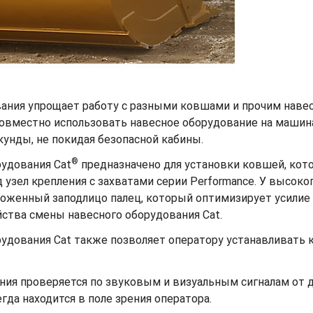
ания упрощает работу с разными ковшами и прочим наве
овместно использовать навесное оборудование на машина
унды, не покидая безопасной кабины.
®
рудования Cat
предназначено для установки ковшей, кот
зел крепления с захватами серии Performance. У высоко
ложенный заподлицо палец, который оптимизирует усилие
йства смены навесного оборудования Cat.
удования Cat также позволяет оператору устанавливать к
ния проверяется по звуковым и визуальным сигналам от д
да находится в поле зрения оператора.