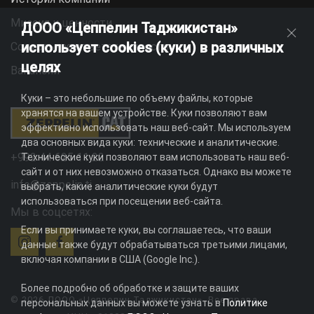
Миссия и ценности
ДООО «Цеппелин Таджикистан»
использует cookies (куки) в различных
Социальная ответственность
целях
Вакансии
Куки – это небольшие по объему файлы, которые
хранятся на вашем устройстве. Куки позволяют вам
эффективно использовать наш веб-сайт. Мы используем
два основных вида куки: технические и аналитические.
+992 44 625 11 22
Технические куки позволяют вам использовать наш веб-
сайт и от них невозможно отказаться. Однако вы можете
info@zeppelin.tj
выбрать, какие аналитические куки будут
использоваться при посещении веб-сайта.
Мы в соцсетях:
Если вы принимаете куки, вы соглашаетесь, что ваши
данные также будут обрабатываться третьими лицами,
включая компании в США (Google Inc.).
Более подробно об обработке и защите ваших
© 2026 ДООО «Цеппелин Таджикистан». Все права
персональных данных вы можете узнать в
Политике