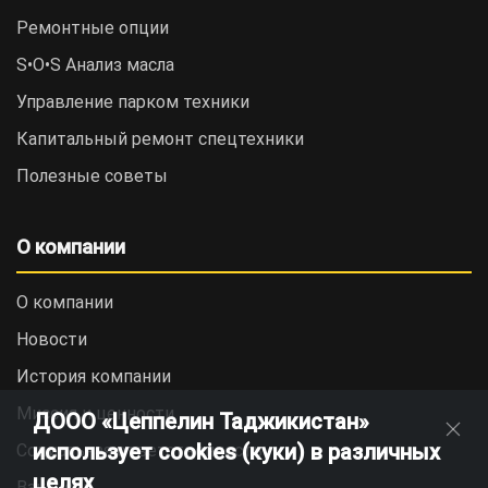
Ремонтные опции
S•O•S Анализ масла
Управление парком техники
Капитальный ремонт спецтехники
Полезные советы
О компании
О компании
Новости
История компании
Миссия и ценности
ДООО «Цеппелин Таджикистан»
использует cookies (куки) в различных
Социальная ответственность
целях
Вакансии