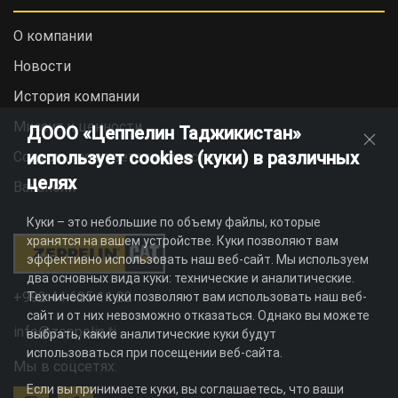
О компании
Новости
История компании
Миссия и ценности
ДООО «Цеппелин Таджикистан»
использует cookies (куки) в различных
Социальная ответственность
целях
Вакансии
Куки – это небольшие по объему файлы, которые
хранятся на вашем устройстве. Куки позволяют вам
эффективно использовать наш веб-сайт. Мы используем
два основных вида куки: технические и аналитические.
+992 44 625 11 22
Технические куки позволяют вам использовать наш веб-
сайт и от них невозможно отказаться. Однако вы можете
info@zeppelin.tj
выбрать, какие аналитические куки будут
использоваться при посещении веб-сайта.
Мы в соцсетях:
Если вы принимаете куки, вы соглашаетесь, что ваши