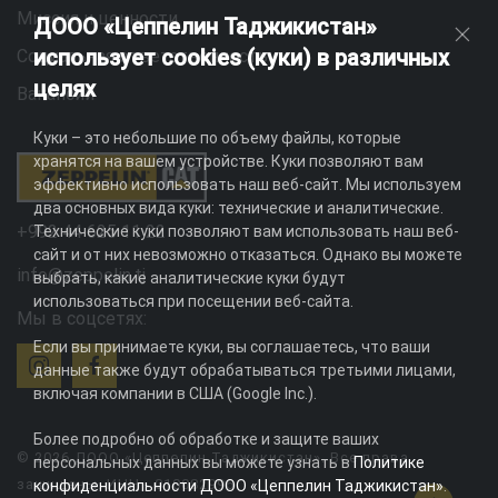
Миссия и ценности
ДООО «Цеппелин Таджикистан»
использует cookies (куки) в различных
Социальная ответственность
целях
Вакансии
Куки – это небольшие по объему файлы, которые
хранятся на вашем устройстве. Куки позволяют вам
эффективно использовать наш веб-сайт. Мы используем
два основных вида куки: технические и аналитические.
+992 44 625 11 22
Технические куки позволяют вам использовать наш веб-
сайт и от них невозможно отказаться. Однако вы можете
info@zeppelin.tj
выбрать, какие аналитические куки будут
использоваться при посещении веб-сайта.
Мы в соцсетях:
Если вы принимаете куки, вы соглашаетесь, что ваши
данные также будут обрабатываться третьими лицами,
включая компании в США (Google Inc.).
Более подробно об обработке и защите ваших
© 2026 ДООО «Цеппелин Таджикистан». Все права
персональных данных вы можете узнать в
Политике
защищены. ИНН - 010082996
конфиденциальности ДООО «Цеппелин Таджикистан»
.