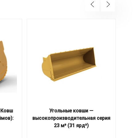
 Ковш
Угольные ковши —
Общ
ймов):
высокопроизводительная серия
обще
23 м³ (31 ярд³)