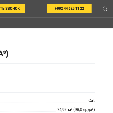
ТЬ ЗВОНОК
+992 44 625 11 22
³)
Cat
74,93 м³ (98,0 ярда³)