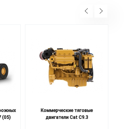
орожных
Коммерческие тяговые
 (05)
двигатели Cat C9.3
эк
1650