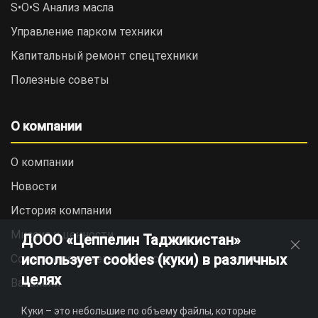
S•O•S Анализ масла
Управление парком техники
Капитальный ремонт спецтехники
Полезные советы
О компании
О компании
Новости
История компании
Миссия и ценности
ДООО «Цеппелин Таджикистан»
использует cookies (куки) в различных
Социальная ответственность
целях
Вакансии
Куки – это небольшие по объему файлы, которые