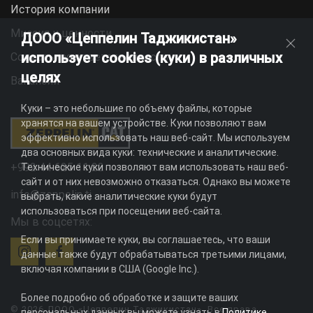
История компании
Миссия и ценности
ДООО «Цеппелин Таджикистан»
использует cookies (куки) в различных
Социальная ответственность
целях
Вакансии
Куки – это небольшие по объему файлы, которые
хранятся на вашем устройстве. Куки позволяют вам
эффективно использовать наш веб-сайт. Мы используем
два основных вида куки: технические и аналитические.
+992 44 625 11 22
Технические куки позволяют вам использовать наш веб-
сайт и от них невозможно отказаться. Однако вы можете
info@zeppelin.tj
выбрать, какие аналитические куки будут
использоваться при посещении веб-сайта.
Мы в соцсетях:
Если вы принимаете куки, вы соглашаетесь, что ваши
данные также будут обрабатываться третьими лицами,
включая компании в США (Google Inc.).
Более подробно об обработке и защите ваших
© 2026 ДООО «Цеппелин Таджикистан». Все права
персональных данных вы можете узнать в
Политике