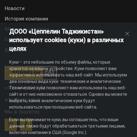
Новости
История компании
Миссия и ценности
ДООО «Цеппелин Таджикистан»
использует cookies (куки) в различных
Социальная ответственность
целях
Вакансии
Куки – это небольшие по объему файлы, которые
хранятся на вашем устройстве. Куки позволяют вам
эффективно использовать наш веб-сайт. Мы используем
два основных вида куки: технические и аналитические.
+992 44 625 11 22
Технические куки позволяют вам использовать наш веб-
сайт и от них невозможно отказаться. Однако вы можете
info@zeppelin.tj
выбрать, какие аналитические куки будут
использоваться при посещении веб-сайта.
Мы в соцсетях:
Если вы принимаете куки, вы соглашаетесь, что ваши
данные также будут обрабатываться третьими лицами,
включая компании в США (Google Inc.).