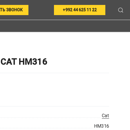
ТЬ ЗВОНОК
+992 44 625 11 22
CAT HM316
Cat
HM316