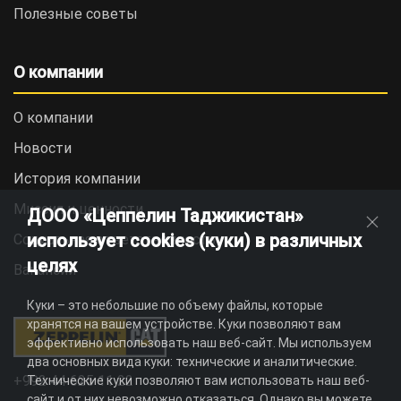
Полезные советы
О компании
О компании
Новости
История компании
Миссия и ценности
ДООО «Цеппелин Таджикистан»
использует cookies (куки) в различных
Социальная ответственность
целях
Вакансии
Куки – это небольшие по объему файлы, которые
хранятся на вашем устройстве. Куки позволяют вам
эффективно использовать наш веб-сайт. Мы используем
два основных вида куки: технические и аналитические.
+992 44 625 11 22
Технические куки позволяют вам использовать наш веб-
сайт и от них невозможно отказаться. Однако вы можете