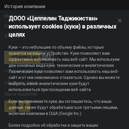
История компании
Миссия и ценности
ДООО «Цеппелин Таджикистан»
использует cookies (куки) в различных
Социальная ответственность
целях
Вакансии
Куки – это небольшие по объему файлы, которые
хранятся на вашем устройстве. Куки позволяют вам
эффективно использовать наш веб-сайт. Мы используем
два основных вида куки: технические и аналитические.
+992 44 625 11 22
Технические куки позволяют вам использовать наш веб-
сайт и от них невозможно отказаться. Однако вы можете
info@zeppelin.tj
выбрать, какие аналитические куки будут
использоваться при посещении веб-сайта.
Мы в соцсетях:
Если вы принимаете куки, вы соглашаетесь, что ваши
данные также будут обрабатываться третьими лицами,
включая компании в США (Google Inc.).
Более подробно об обработке и защите ваших