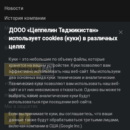
Новости
История компании
Миссия и ценности
ДООО «Цеппелин Таджикистан»
использует cookies (куки) в различных
Социальная ответственность
целях
Вакансии
Куки – это небольшие по объему файлы, которые
хранятся на вашем устройстве. Куки позволяют вам
эффективно использовать наш веб-сайт. Мы используем
два основных вида куки: технические и аналитические.
+992 44 625 11 22
Технические куки позволяют вам использовать наш веб-
сайт и от них невозможно отказаться. Однако вы можете
info@zeppelin.tj
выбрать, какие аналитические куки будут
использоваться при посещении веб-сайта.
Мы в соцсетях:
Если вы принимаете куки, вы соглашаетесь, что ваши
данные также будут обрабатываться третьими лицами,
включая компании в США (Google Inc.).