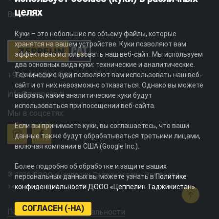
целях
Вакансии
Куки – это небольшие по объему файлы, которые
хранятся на вашем устройстве. Куки позволяют вам
эффективно использовать наш веб-сайт. Мы используем
два основных вида куки: технические и аналитические.
+992 44 625 11 22
Технические куки позволяют вам использовать наш веб-
сайт и от них невозможно отказаться. Однако вы можете
info@zeppelin.tj
выбрать, какие аналитические куки будут
использоваться при посещении веб-сайта.
Мы в соцсетях:
Если вы принимаете куки, вы соглашаетесь, что ваши
данные также будут обрабатываться третьими лицами,
включая компании в США (Google Inc.).
Более подробно об обработке и защите ваших
© 2026 ДООО «Цеппелин Таджикистан». Все права
персональных данных вы можете узнать в
Политике
защищены. ИНН - 010082996
конфиденциальности ДООО «Цеппелин Таджикистан»
.
СОГЛАСЕН (-НА)
Политика конфиденциальности