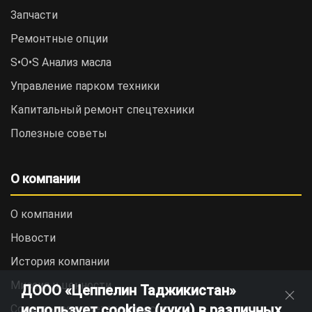
Запчасти
Ремонтные опции
S•O•S Анализ масла
Управление парком техники
Капитальный ремонт спецтехники
Полезные советы
О компании
О компании
Новости
История компании
Миссия и ценности
ДООО «Цеппелин Таджикистан»
использует cookies (куки) в различных
Социальная ответственность