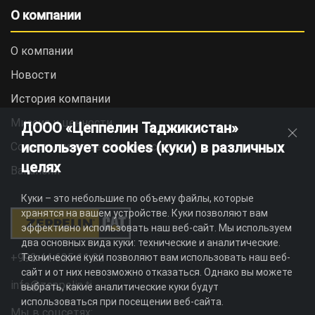
О компании
О компании
Новости
История компании
Миссия и ценности
ДООО «Цеппелин Таджикистан»
использует cookies (куки) в различных
Социальная ответственность
целях
Вакансии
Куки – это небольшие по объему файлы, которые
хранятся на вашем устройстве. Куки позволяют вам
эффективно использовать наш веб-сайт. Мы используем
два основных вида куки: технические и аналитические.
+992 44 625 11 22
Технические куки позволяют вам использовать наш веб-
сайт и от них невозможно отказаться. Однако вы можете
info@zeppelin.tj
выбрать, какие аналитические куки будут
использоваться при посещении веб-сайта.
Мы в соцсетях: