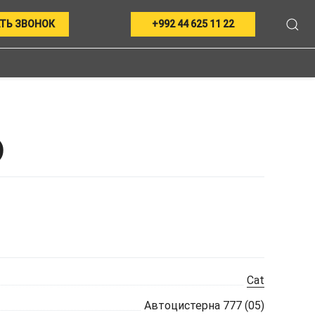
ТЬ ЗВОНОК
+992 44 625 11 22
)
Cat
Автоцистерна 777 (05)