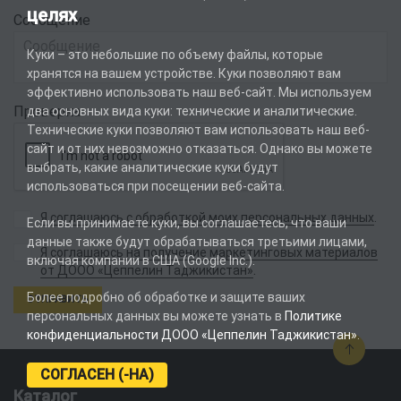
целях
Сообщение
Куки – это небольшие по объему файлы, которые
хранятся на вашем устройстве. Куки позволяют вам
эффективно использовать наш веб-сайт. Мы используем
Проверка
два основных вида куки: технические и аналитические.
Технические куки позволяют вам использовать наш веб-
сайт и от них невозможно отказаться. Однако вы можете
выбрать, какие аналитические куки будут
использоваться при посещении веб-сайта.
Я соглашаюсь с обработкой моих персональных данных
.
Если вы принимаете куки, вы соглашаетесь, что ваши
данные также будут обрабатываться третьими лицами,
Я соглашаюсь на получение маркетинговых материалов
включая компании в США (Google Inc.).
.
от ДООО «Цеппелин Таджикистан»
Более подробно об обработке и защите ваших
персональных данных вы можете узнать в
Политике
конфиденциальности ДООО «Цеппелин Таджикистан»
.
СОГЛАСЕН (-НА)
Каталог