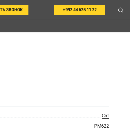
ТЬ ЗВОНОК
+992 44 625 11 22
Cat
PM622