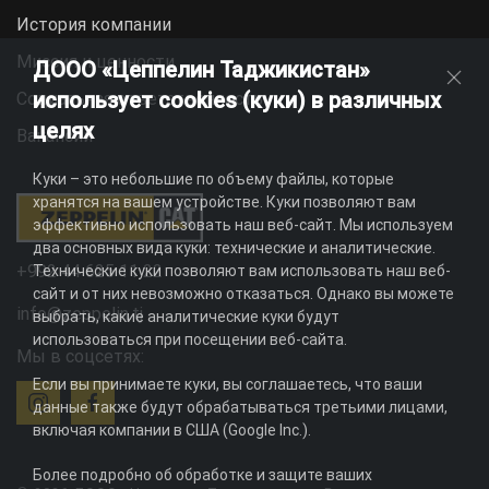
История компании
Миссия и ценности
ДООО «Цеппелин Таджикистан»
использует cookies (куки) в различных
Социальная ответственность
целях
Вакансии
Куки – это небольшие по объему файлы, которые
хранятся на вашем устройстве. Куки позволяют вам
эффективно использовать наш веб-сайт. Мы используем
два основных вида куки: технические и аналитические.
+992 44 625 11 22
Технические куки позволяют вам использовать наш веб-
сайт и от них невозможно отказаться. Однако вы можете
info@zeppelin.tj
выбрать, какие аналитические куки будут
использоваться при посещении веб-сайта.
Мы в соцсетях:
Если вы принимаете куки, вы соглашаетесь, что ваши
данные также будут обрабатываться третьими лицами,
включая компании в США (Google Inc.).
Более подробно об обработке и защите ваших