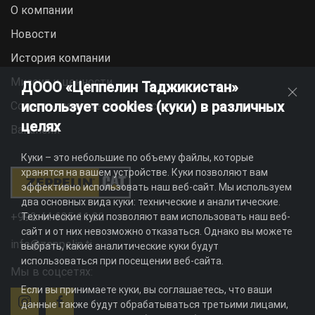
О компании
Новости
История компании
Миссия и ценности
ДООО «Цеппелин Таджикистан»
использует cookies (куки) в различных
Социальная ответственность
целях
Вакансии
Куки – это небольшие по объему файлы, которые
хранятся на вашем устройстве. Куки позволяют вам
эффективно использовать наш веб-сайт. Мы используем
два основных вида куки: технические и аналитические.
+992 44 625 11 22
Технические куки позволяют вам использовать наш веб-
сайт и от них невозможно отказаться. Однако вы можете
info@zeppelin.tj
выбрать, какие аналитические куки будут
использоваться при посещении веб-сайта.
Мы в соцсетях:
Если вы принимаете куки, вы соглашаетесь, что ваши
данные также будут обрабатываться третьими лицами,