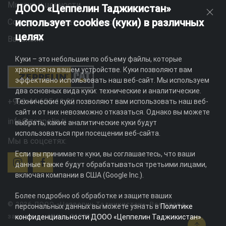
Миссия и ценности
ДООО «Цеппелин Таджикистан»
использует cookies (куки) в различных
Социальная ответственность
целях
Вакансии
Куки – это небольшие по объему файлы, которые
хранятся на вашем устройстве. Куки позволяют вам
эффективно использовать наш веб-сайт. Мы используем
два основных вида куки: технические и аналитические.
+992 44 625 11 22
Технические куки позволяют вам использовать наш веб-
сайт и от них невозможно отказаться. Однако вы можете
info@zeppelin.tj
выбрать, какие аналитические куки будут
использоваться при посещении веб-сайта.
Мы в соцсетях:
Если вы принимаете куки, вы соглашаетесь, что ваши
данные также будут обрабатываться третьими лицами,
включая компании в США (Google Inc.).
Более подробно об обработке и защите ваших
© 2026 ДООО «Цеппелин Таджикистан». Все права
персональных данных вы можете узнать в
Политике
защищены. ИНН - 010082996
конфиденциальности ДООО «Цеппелин Таджикистан»
.