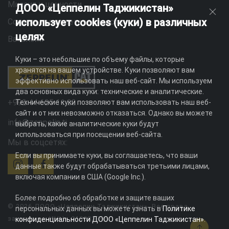
Миссия и ценности
ДООО «Цеппелин Таджикистан»
использует cookies (куки) в различных
Социальная ответственность
целях
Вакансии
Куки – это небольшие по объему файлы, которые
хранятся на вашем устройстве. Куки позволяют вам
эффективно использовать наш веб-сайт. Мы используем
два основных вида куки: технические и аналитические.
+992 44 625 11 22
Технические куки позволяют вам использовать наш веб-
сайт и от них невозможно отказаться. Однако вы можете
info@zeppelin.tj
выбрать, какие аналитические куки будут
использоваться при посещении веб-сайта.
Мы в соцсетях:
Если вы принимаете куки, вы соглашаетесь, что ваши
данные также будут обрабатываться третьими лицами,
включая компании в США (Google Inc.).
Более подробно об обработке и защите ваших
© 2026 ДООО «Цеппелин Таджикистан». Все права
персональных данных вы можете узнать в
Политике
защищены. ИНН - 010082996
конфиденциальности ДООО «Цеппелин Таджикистан»
.