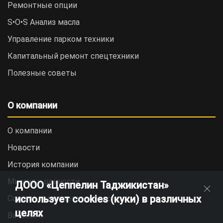
Ремонтные опции
S•O•S Анализ масла
Управление парком техники
Капитальный ремонт спецтехники
Полезные советы
О компании
О компании
Новости
История компании
Миссия и ценности
ДООО «Цеппелин Таджикистан»
использует cookies (куки) в различных
Социальная ответственность
целях
Вакансии