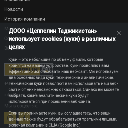
Новости
История компании
Миссия и ценности
ДООО «Цеппелин Таджикистан»
использует cookies (куки) в различных
Социальная ответственность
целях
Вакансии
Куки – это небольшие по объему файлы, которые
хранятся на вашем устройстве. Куки позволяют вам
эффективно использовать наш веб-сайт. Мы используем
два основных вида куки: технические и аналитические.
+992 44 625 11 22
Технические куки позволяют вам использовать наш веб-
сайт и от них невозможно отказаться. Однако вы можете
info@zeppelin.tj
выбрать, какие аналитические куки будут
использоваться при посещении веб-сайта.
Мы в соцсетях:
Если вы принимаете куки, вы соглашаетесь, что ваши
данные также будут обрабатываться третьими лицами,
включая компании в США (Google Inc.).