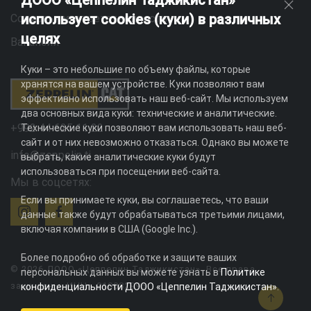
ДООО «Цеппелин Таджикистан»
использует cookies (куки) в различных
Социальная ответственность
целях
Вакансии
Куки – это небольшие по объему файлы, которые
хранятся на вашем устройстве. Куки позволяют вам
эффективно использовать наш веб-сайт. Мы используем
два основных вида куки: технические и аналитические.
+992 44 625 11 22
Технические куки позволяют вам использовать наш веб-
сайт и от них невозможно отказаться. Однако вы можете
info@zeppelin.tj
выбрать, какие аналитические куки будут
использоваться при посещении веб-сайта.
Мы в соцсетях:
Если вы принимаете куки, вы соглашаетесь, что ваши
данные также будут обрабатываться третьими лицами,
включая компании в США (Google Inc.).
Более подробно об обработке и защите ваших
© 2026 ДООО «Цеппелин Таджикистан». Все права
персональных данных вы можете узнать в
Политике
защищены. ИНН - 010082996
конфиденциальности ДООО «Цеппелин Таджикистан»
.