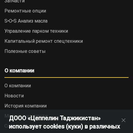
Запчасти
Ремонтные опции
S•O•S Анализ масла
Управление парком техники
Капитальный ремонт спецтехники
Полезные советы
О компании
О компании
Новости
История компании
Миссия и ценности
ДООО «Цеппелин Таджикистан»
использует cookies (куки) в различных
Социальная ответственность