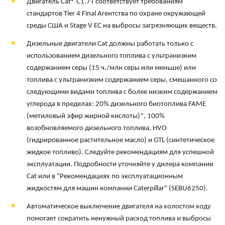
Двигатель Cat® C1.7T соответствует требованиям
стандартов Tier 4 Final Агентства по охране окружающей
среды США и Stage V ЕС на выбросы загрязняющих веществ.
Дизельные двигатели Cat должны работать только с
использованием дизельного топлива с ультранизким
содержанием серы (15 ч./млн серы или меньше) или
топлива с ультранизким содержанием серы, смешанного со
следующими видами топлива с более низким содержанием
углерода в пределах: 20% дизельного биотоплива FAME
(метиловый эфир жирной кислоты)*, 100%
возобновляемого дизельного топлива, HVO
(гидрированное растительное масло) и GTL (синтетическое
жидкое топливо). Следуйте рекомендациям для успешной
эксплуатации. Подробности уточняйте у дилера компании
Cat или в "Рекомендациях по эксплуатационным
жидкостям для машин компании Caterpillar" (SEBU6250).
Автоматическое выключение двигателя на холостом ходу
помогает сократить ненужный расход топлива и выбросы