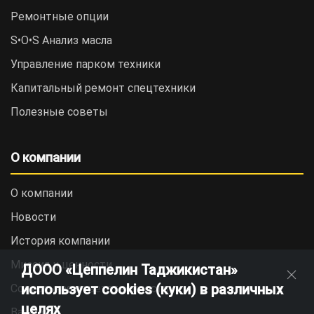
Ремонтные опции
S•O•S Анализ масла
Управление парком техники
Капитальный ремонт спецтехники
Полезные советы
О компании
О компании
Новости
История компании
Миссия и ценности
ДООО «Цеппелин Таджикистан»
использует cookies (куки) в различных
Социальная ответственность
целях
Вакансии