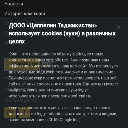
Новости
История компании
Миссия и ценности
ДООО «Цеппелин Таджикистан»
использует cookies (куки) в различных
Социальная ответственность
целях
Вакансии
Куки – это небольшие по объему файлы, которые
хранятся на вашем устройстве. Куки позволяют вам
эффективно использовать наш веб-сайт. Мы используем
два основных вида куки: технические и аналитические.
+992 44 625 11 22
Технические куки позволяют вам использовать наш веб-
сайт и от них невозможно отказаться. Однако вы можете
info@zeppelin.tj
выбрать, какие аналитические куки будут
использоваться при посещении веб-сайта.
Мы в соцсетях:
Если вы принимаете куки, вы соглашаетесь, что ваши
данные также будут обрабатываться третьими лицами,
включая компании в США (Google Inc.).