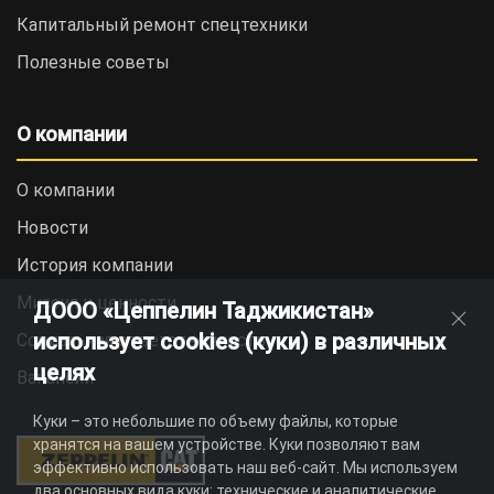
Капитальный ремонт спецтехники
Полезные советы
О компании
О компании
Новости
История компании
Миссия и ценности
ДООО «Цеппелин Таджикистан»
использует cookies (куки) в различных
Социальная ответственность
целях
Вакансии
Куки – это небольшие по объему файлы, которые
хранятся на вашем устройстве. Куки позволяют вам
эффективно использовать наш веб-сайт. Мы используем
два основных вида куки: технические и аналитические.