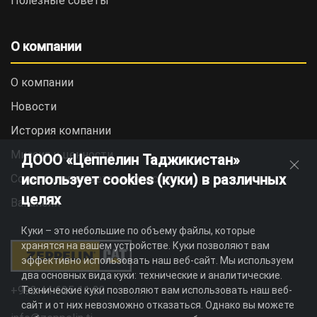
Полезные советы
О компании
О компании
Новости
История компании
Миссия и ценности
ДООО «Цеппелин Таджикистан»
использует cookies (куки) в различных
Социальная ответственность
целях
Вакансии
Куки – это небольшие по объему файлы, которые
хранятся на вашем устройстве. Куки позволяют вам
эффективно использовать наш веб-сайт. Мы используем
два основных вида куки: технические и аналитические.
+992 44 625 11 22
Технические куки позволяют вам использовать наш веб-
сайт и от них невозможно отказаться. Однако вы можете