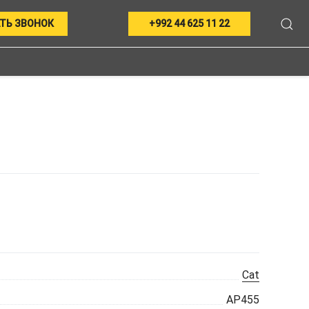
ТЬ ЗВОНОК
+992 44 625 11 22
Cat
AP455