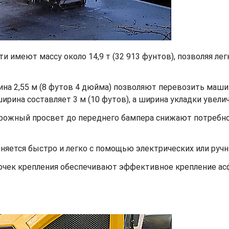
и имеют массу около 14,9 т (32 913 фунтов), позволяя ле
рина 2,55 м (8 футов 4 дюйма) позволяют перевозить маш
рина составляет 3 м (10 футов), а ширина укладки увеличи
орожный просвет до переднего бампера снижают потребно
няется быстро и легко с помощью электрических или ручн
точек крепления обеспечивают эффективное крепление ас