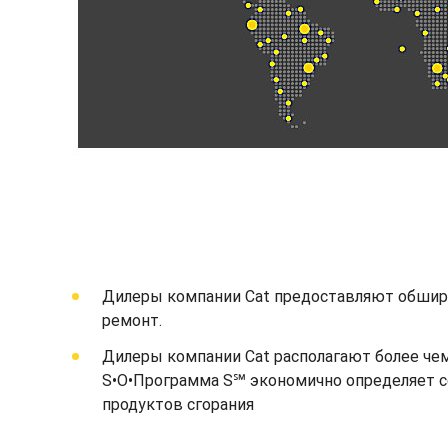
Дилеры компании Cat предоставляют обширн
ремонт.
Дилеры компании Cat располагают более чем
S•O•Программа S℠ экономично определяет со
продуктов сгорания