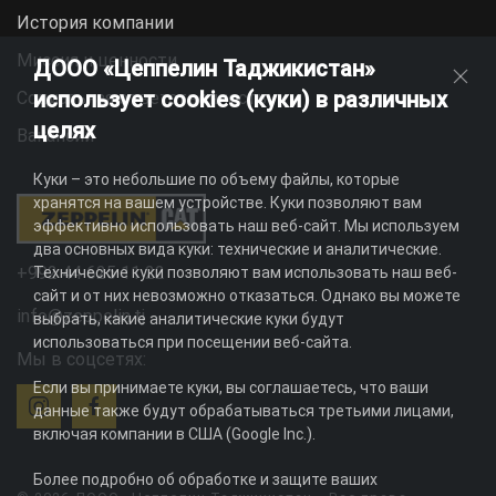
История компании
Миссия и ценности
ДООО «Цеппелин Таджикистан»
использует cookies (куки) в различных
Социальная ответственность
целях
Вакансии
Куки – это небольшие по объему файлы, которые
хранятся на вашем устройстве. Куки позволяют вам
эффективно использовать наш веб-сайт. Мы используем
два основных вида куки: технические и аналитические.
+992 44 625 11 22
Технические куки позволяют вам использовать наш веб-
сайт и от них невозможно отказаться. Однако вы можете
info@zeppelin.tj
выбрать, какие аналитические куки будут
использоваться при посещении веб-сайта.
Мы в соцсетях:
Если вы принимаете куки, вы соглашаетесь, что ваши
данные также будут обрабатываться третьими лицами,
включая компании в США (Google Inc.).
Более подробно об обработке и защите ваших