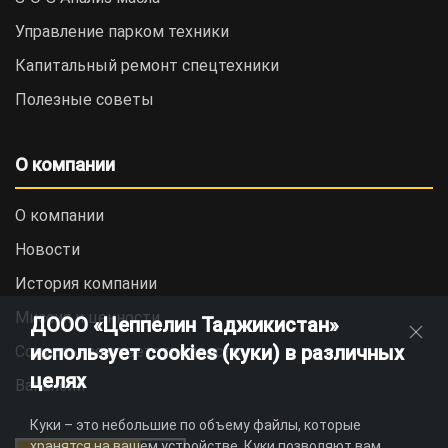
Управление парком техники
Капитальный ремонт спецтехники
Полезные советы
О компании
О компании
Новости
История компании
Миссия и ценности
ДООО «Цеппелин Таджикистан»
использует cookies (куки) в различных
Социальная ответственность
целях
Вакансии
Куки – это небольшие по объему файлы, которые
хранятся на вашем устройстве. Куки позволяют вам