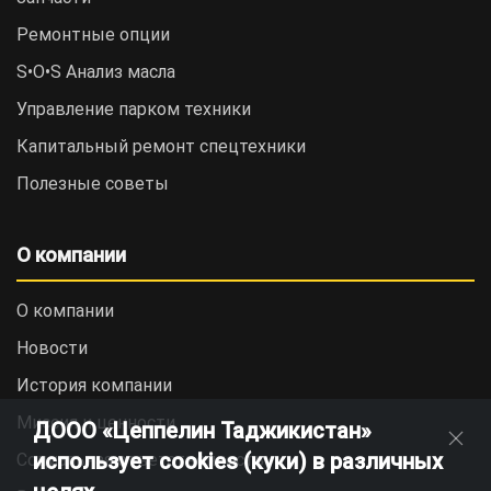
Ремонтные опции
S•O•S Анализ масла
Управление парком техники
Капитальный ремонт спецтехники
Полезные советы
О компании
О компании
Новости
История компании
Миссия и ценности
ДООО «Цеппелин Таджикистан»
использует cookies (куки) в различных
Социальная ответственность