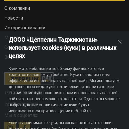
О компании
Новости
История компании
Миссия и ценности
ДООО «Цеппелин Таджикистан»
использует cookies (куки) в различных
Социальная ответственность
целях
Вакансии
Куки – это небольшие по объему файлы, которые
хранятся на вашем устройстве. Куки позволяют вам
эффективно использовать наш веб-сайт. Мы используем
два основных вида куки: технические и аналитические.
+992 44 625 11 22
Технические куки позволяют вам использовать наш веб-
сайт и от них невозможно отказаться. Однако вы можете
info@zeppelin.tj
выбрать, какие аналитические куки будут
использоваться при посещении веб-сайта.
Мы в соцсетях:
Если вы принимаете куки, вы соглашаетесь, что ваши
данные также будут обрабатываться третьими лицами,