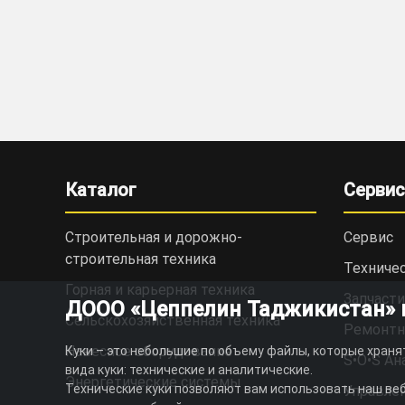
Каталог
Сервис
Строительная и дорожно-
Сервис
cтроительная техника
Техниче
Горная и карьерная техника
Запчасти
ДООО «Цеппелин Таджикистан» ис
Сельскохозяйственная техника
Ремонтн
Навесное оборудование
Куки – это небольшие по объему файлы, которые храня
S•O•S Ан
вида куки: технические и аналитические.
Энергетические системы
Технические куки позволяют вам использовать наш веб
Управлен