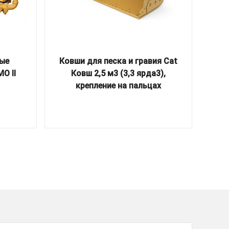
вые
Ковши для песка и гравия Cat
Ков
O II
Ковш 2,5 м3 (3,3 ярда3),
крепление на пальцах