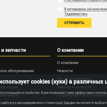
Я соглашаюсь на получен
.
Таджикистан»
 и запчасти
О компании
О компании
ское обслуживание
Новости
История компании
пользует cookies (куки) в различных 
ые опции
Миссия и ценности
тся на вашем устройстве. Куки позволяют вам эффективно исполь
ализ масла
Социальная ответственнос
-сайт и от них невозможно отказаться. Однако вы можете выбрать
ие парком техники
Вакансии